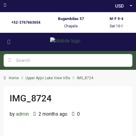
USD
Bugambilias 57
M-F 9-4
+52-3767663654
Chapala
Sat 10-1
Home
Upper Ajijic Lake View Villa
IMG_8724
IMG_8724
by
admin
2 months ago
0