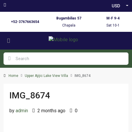
USD
Bugambilias 57
M-F 9-4
+52-3767663654
Chapala
Sat 10-1
Home
Upper Ajijic Lake View Villa
IMG_8674
IMG_8674
by
admin
2 months ago
0