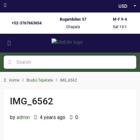
USD
Bugambilias 57
M-F 9-4
+52-3767663654
Chapala
Sat 10-1
Home
Studio Tepetate
IMG_6562
IMG_6562
by
admin
4 years ago
0