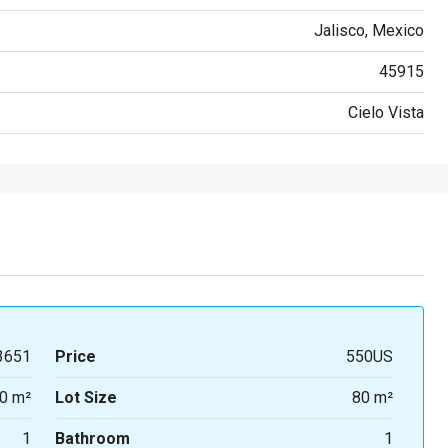
Jalisco, Mexico
45915
Cielo Vista
3651
Price
550US
0 m²
Lot Size
80 m²
1
Bathroom
1