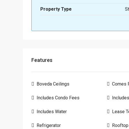
Property Type
S
Features
Boveda Ceilings
Comes F
Includes Condo Fees
Includes
Includes Water
Lease T
Refrigerator
Rooftop