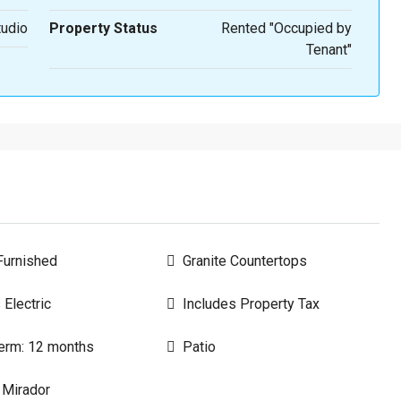
tudio
Property Status
Rented "Occupied by
Tenant"
urnished
Granite Countertops
 Electric
Includes Property Tax
erm: 12 months
Patio
 Mirador