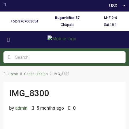
USD
Bugambilias 57
M-F 9-4
+52-3767663654
Chapala
Sat 10-1
Home
Casita Hidalgo
IMG_8300
IMG_8300
by
admin
5 months ago
0