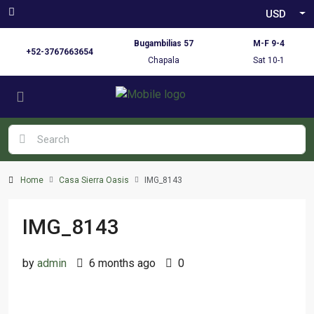
USD
Bugambilias 57
M-F 9-4
+52-3767663654
Chapala
Sat 10-1
Home
Casa Sierra Oasis
IMG_8143
IMG_8143
by
admin
6 months ago
0