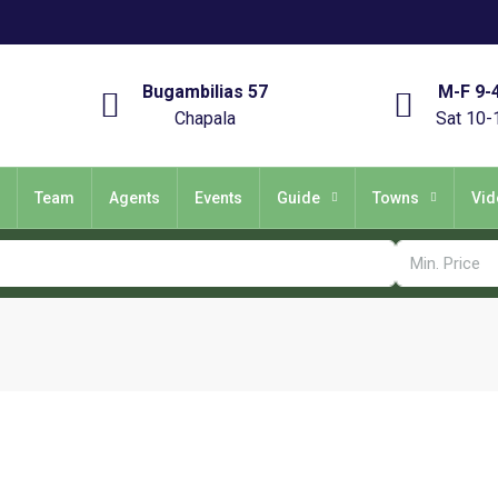
Bugambilias 57
M-F 9-
Chapala
Sat 10-
Team
Agents
Events
Guide
Towns
Vid