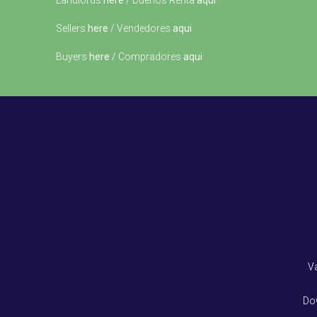
Landlords
here
/ Dueños Renta
aqui
Sellers
here
/ Vendedores
aqui
Buyers
here
/ Compradores
aqui
V
Do