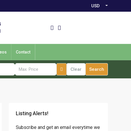
USD
4
1
eos
Contact
Clear
Search
Listing Alerts!
Subscribe and get an email everytime we