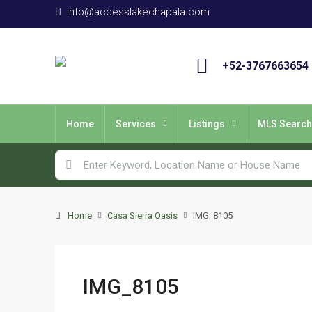
info@accesslakechapala.com
+52-3767663654
Home
Services
Listings
MLS Search
Home
Casa Sierra Oasis
IMG_8105
IMG_8105