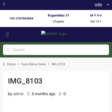
USD
Bugambilias 57
M-F 9-4
+52-3767663654
Chapala
Sat 10-1
Home
Casa Sierra Oasis
IMG_8103
IMG_8103
by
admin
6 months ago
0