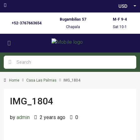
USD
Bugambilias 57
M-F 9-4
+52-3767663654
Chapala
Sat 10-1
Home
Casa Las Palmas
IMG_1804
IMG_1804
by
admin
2 years ago
0