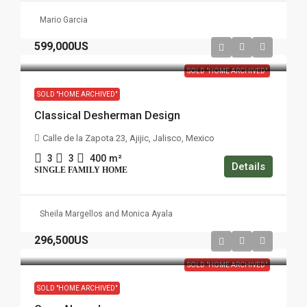
Mario Garcia
599,000US
SOLD "HOME ARCHIVED"
SOLD "HOME ARCHIVED"
Classical Desherman Design
Calle de la Zapota 23, Ajijic, Jalisco, Mexico
3
3
400
m²
Details
SINGLE FAMILY HOME
Sheila Margellos and Monica Ayala
296,500US
SOLD "HOME ARCHIVED"
SOLD "HOME ARCHIVED"