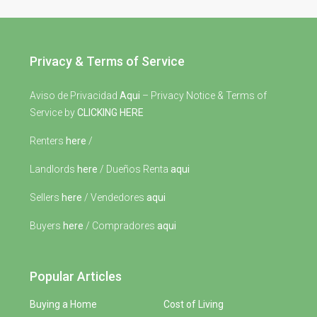
Privacy & Terms of Service
Aviso de Privacidad
Aqui
– Privacy Notice & Terms of
Service by
CLICKING HERE
Renters
here
/
Landlords
here
/ Dueños Renta
aqui
Sellers
here
/ Vendedores
aqui
Buyers
here
/ Compradores
aqui
Popular Articles
Buying a Home
Cost of Living