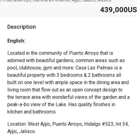
Puerta Arroyo, Carretera Poniente, Ajijic, Jalisco, Mexico
439,000US
Description
English:
Located in the community of Puerto Arroyo that is
adorned with beautiful gardens, common areas such as
pool, clubhouse, gym and more. Casa Las Palmas is a
beautiful property with 3 bedrooms & 2 bathrooms all
built on one level with ample space in the dining area and
living room that flow out as an open concept design to
the terrace area with wonderful views of the garden and a
peak-a-bo view of the Lake. Has quality finishes in
kitchen and bathrooms
Location: West Ajijic, Puerto Arroyo, Hidalgo #523, Int 34,
Ajijic, Jalisco.