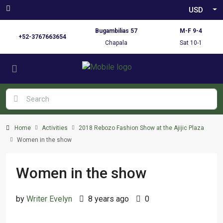
USD
Bugambilias 57
M-F 9-4
+52-3767663654
Chapala
Sat 10-1
Home
Activities
2018 Rebozo Fashion Show at the Ajijic Plaza
Women in the show
Women in the show
by
Writer Evelyn
8 years ago
0