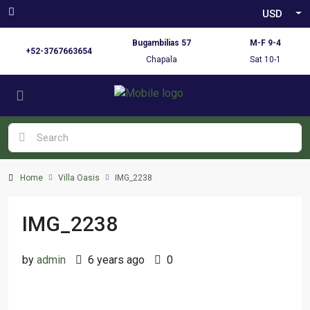
USD
Bugambilias 57
M-F 9-4
+52-3767663654
Chapala
Sat 10-1
Home
Villa Oasis
IMG_2238
IMG_2238
by
admin
6 years ago
0