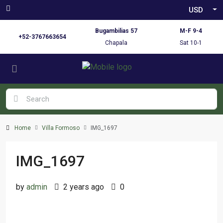
USD
Bugambilias 57
M-F 9-4
+52-3767663654
Chapala
Sat 10-1
Home
Villa Formoso
IMG_1697
IMG_1697
by
admin
2 years ago
0