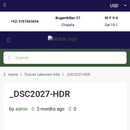
USD
Bugambilias 57
M-F 9-4
+52-3767663654
Chapala
Sat 10-1
Home
Tuscan Lakeview Villa
_DSC2027-HDR
_DSC2027-HDR
by
admin
5 months ago
0