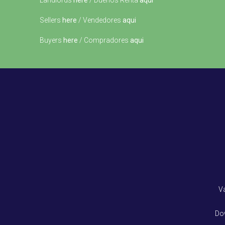
Landlords
here
/ Dueños Renta
aqui
Sellers
here
/ Vendedores
aqui
Buyers
here
/ Compradores
aqui
V
Do