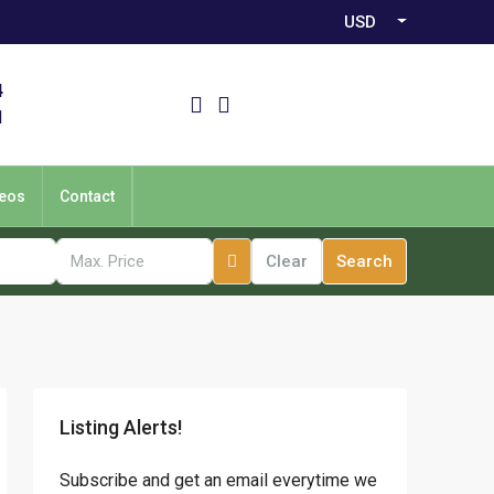
USD
4
1
eos
Contact
Clear
Search
Listing Alerts!
Subscribe and get an email everytime we