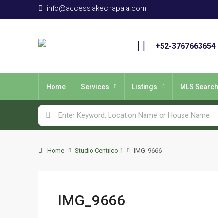
info@accesslakechapala.com
+52-3767663654
Home
Services
Listings
MLS Search
Home
Studio Centrico 1
IMG_9666
IMG_9666