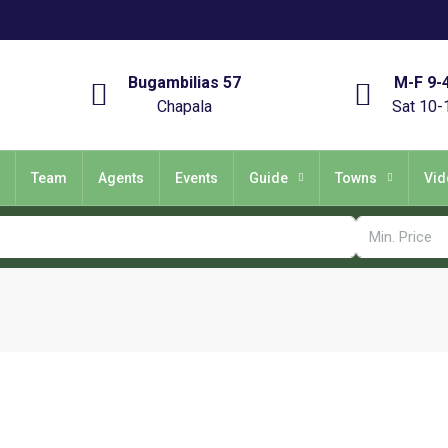
Bugambilias 57
M-F 9-
Chapala
Sat 10-
Team
Agents
Events
Guide
Towns
Vid