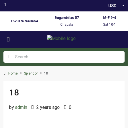
USD
Bugambilias 57
M-F 9-4
+52-3767663654
Chapala
Sat 10-1
Home
Splendor
18
18
by
admin
2 years ago
0