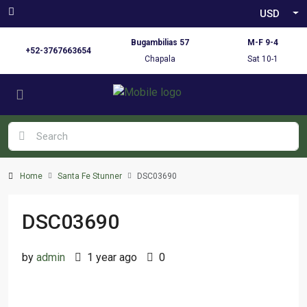
USD
Bugambilias 57
M-F 9-4
+52-3767663654
Chapala
Sat 10-1
Home
Santa Fe Stunner
DSC03690
DSC03690
by
admin
1 year ago
0