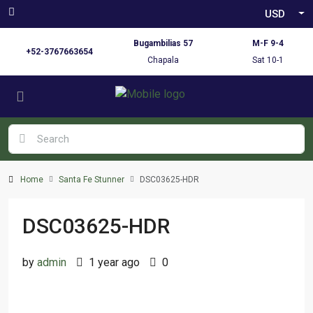
USD
Bugambilias 57
M-F 9-4
+52-3767663654
Chapala
Sat 10-1
Home
Santa Fe Stunner
DSC03625-HDR
DSC03625-HDR
by
admin
1 year ago
0