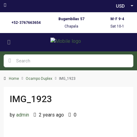
USD
Bugambilias 57
M-F 9-4
+52-3767663654
Chapala
Sat 10-1
Home
Ocampo Duplex
IMG_1923
IMG_1923
by
admin
2 years ago
0