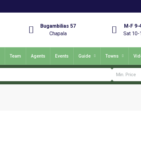
Bugambilias 57
M-F 9-
Chapala
Sat 10-
Team
Agents
Events
Guide
Towns
Vid