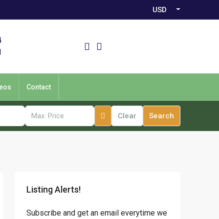
USD
4
1
eos
Contact
Clear
Search
Listing Alerts!
Subscribe and get an email everytime we