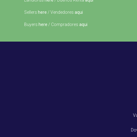
Landlords
here
/ Dueños Renta
aqui
Sellers
here
/ Vendedores
aqui
Buyers
here
/ Compradores
aqui
V
Do