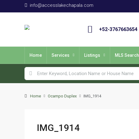
info@accesslakechapala.com
+52-3767663654
Home
Services
Listings
MLS Search
Home
Ocampo Duplex
IMG_1914
IMG_1914