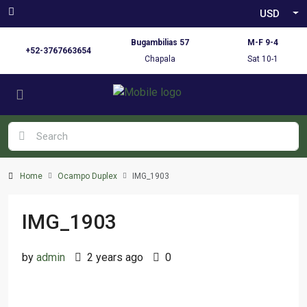
USD
Bugambilias 57
M-F 9-4
+52-3767663654
Chapala
Sat 10-1
Home
Ocampo Duplex
IMG_1903
IMG_1903
by
admin
2 years ago
0