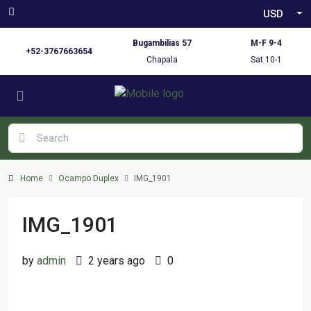
USD
Bugambilias 57
M-F 9-4
+52-3767663654
Chapala
Sat 10-1
Home
Ocampo Duplex
IMG_1901
IMG_1901
by
admin
2 years ago
0