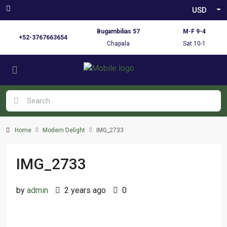
USD
Bugambilias 57
M-F 9-4
+52-3767663654
Chapala
Sat 10-1
Home
Modern Delight
IMG_2733
IMG_2733
by
admin
2 years ago
0