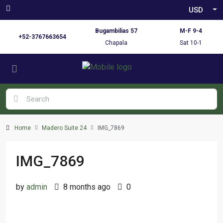
USD
Bugambilias 57
M-F 9-4
+52-3767663654
Chapala
Sat 10-1
Home
Madero Suite 24
IMG_7869
IMG_7869
by
admin
8 months ago
0