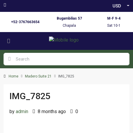
USD
Bugambilias 57
M-F 9-4
+52-3767663654
Chapala
Sat 10-1
Home
Madero Suite 21
IMG_7825
IMG_7825
by
admin
8 months ago
0