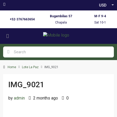
USD
Bugambilias 57
M-F 9-4
+52-3767663654
Chapala
Sat 10-1
Home
Lote La Paz
IMG_9021
IMG_9021
by
admin
2 months ago
0