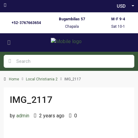
USD
Bugambilias 57
M-F 9-4
+52-3767663654
Chapala
Sat 10-1
Home
Local Christiania 2
IMG_2117
IMG_2117
by
admin
2 years ago
0