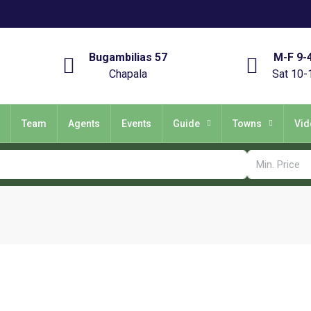
Bugambilias 57
M-F 9-
Chapala
Sat 10-
Team
Agents
Events
Guide
Towns
Vid