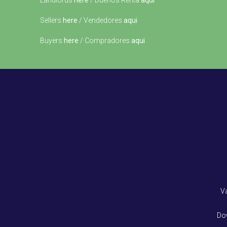
Landlords
here
/ Dueños Renta
aqui
Sellers
here
/ Vendedores
aqui
Buyers
here
/ Compradores
aqui
V
Do