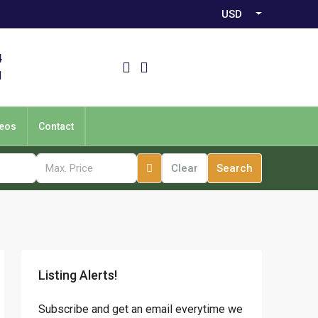
USD
4
1
eos
Contact
Clear
Search
Listing Alerts!
Subscribe and get an email everytime we