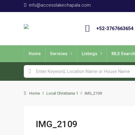
info@accesslakechapala.com
+52-3767663654
Home
Services
Listings
MLS Search
Home
Local Christiania 1
IMG_2109
IMG_2109