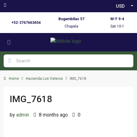
USD
Bugambilias 57
M-F 9-4
+52-3767663654
Chapala
Sat 10-1
Home
Hacienda Los Veleros
IMG_7618
IMG_7618
by
admin
8 months ago
0