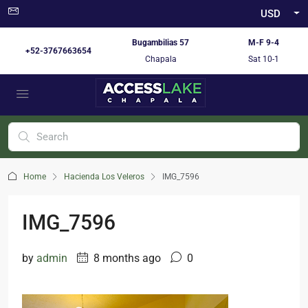
USD
Bugambilias 57
M-F 9-4
+52-3767663654
Chapala
Sat 10-1
Home
Hacienda Los Veleros
IMG_7596
IMG_7596
by
admin
8 months ago
0