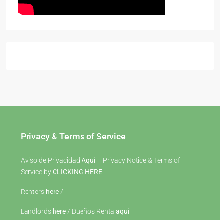
Privacy & Terms of Service
Aviso de Privacidad
Aqui
– Privacy Notice & Terms of
Service by
CLICKING HERE
Renters
here
/
Landlords
here
/ Dueños Renta
aqui