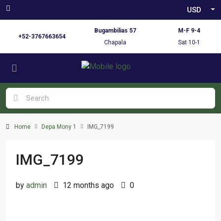
USD
Bugambilias 57
M-F 9-4
+52-3767663654
Chapala
Sat 10-1
Home
Depa Mony 1
IMG_7199
IMG_7199
by
admin
12 months ago
0