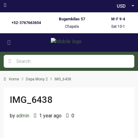
USD
Bugambilias 57
M-F 9-4
+52-3767663654
Chapala
Sat 10-1
Home
Depa Mony 2
IMG_6438
IMG_6438
by
admin
1 year ago
0