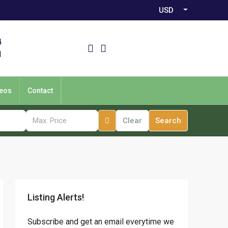
USD
4
1
eos
Contact
Clear
Search
Listing Alerts!
Subscribe and get an email everytime we