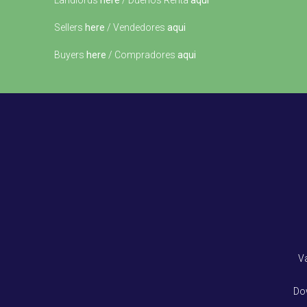
Landlords
here
/ Dueños Renta
aqui
Sellers
here
/ Vendedores
aqui
Buyers
here
/ Compradores
aqui
V
Do