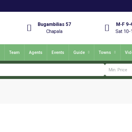
Bugambilias 57
M-F 9-
Chapala
Sat 10-
Team
Agents
Events
Guide
Towns
Vid