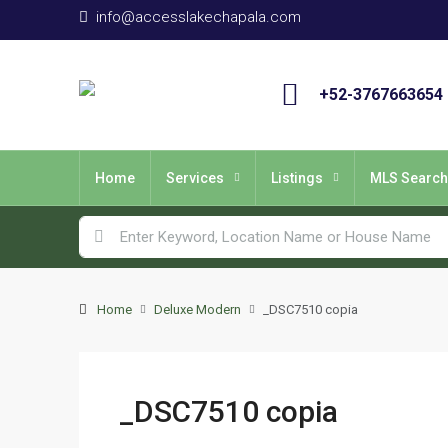
info@accesslakechapala.com
+52-3767663654
Home
Services
Listings
MLS Search
Home
Deluxe Modern
_DSC7510 copia
_DSC7510 copia