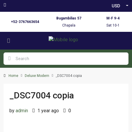
USD
Bugambilias 57
M-F 9-4
+52-3767663654
Chapala
Sat 10-1
Home
Deluxe Modern
_DSC7004 copia
_DSC7004 copia
by
admin
1 year ago
0