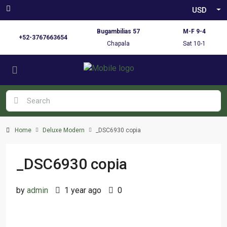
USD
Bugambilias 57
M-F 9-4
+52-3767663654
Chapala
Sat 10-1
Home
Deluxe Modern
_DSC6930 copia
_DSC6930 copia
by
admin
1 year ago
0