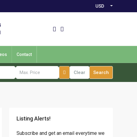
USD
4
1
eos
Contact
Clear
Search
Listing Alerts!
Subscribe and get an email everytime we