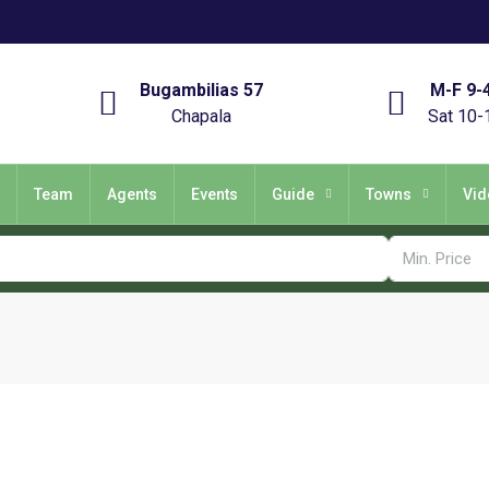
Bugambilias 57
M-F 9-
Chapala
Sat 10-
Team
Agents
Events
Guide
Towns
Vid