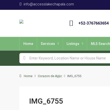
info@accesslakechapala.com
+52-3767663654
Home
Services
Listings
MLS Search
Home
Corazon de Ajijic
IMG_6755
IMG_6755