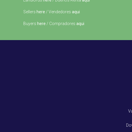
Landlords
here
/ Dueños Renta
aqui
Sellers
here
/ Vendedores
aqui
Buyers
here
/ Compradores
aqui
V
Do