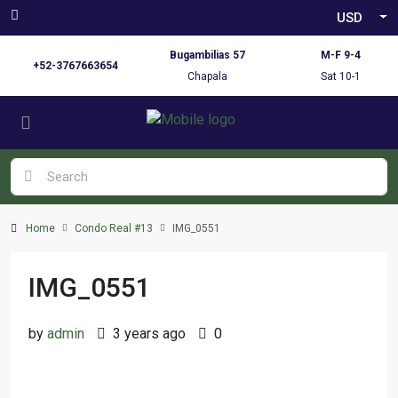
USD
Bugambilias 57
M-F 9-4
+52-3767663654
Chapala
Sat 10-1
Home
Condo Real #13
IMG_0551
IMG_0551
by
admin
3 years ago
0