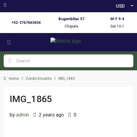
USD
Bugambilias 57
M-F 9-4
+52-3767663654
Chapala
Sat 10-1
Home
Condo Encanto
IMG_1865
IMG_1865
by
admin
2 years ago
0