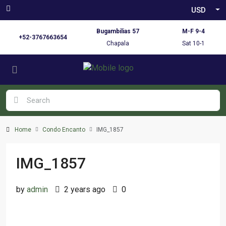
USD
Bugambilias 57
M-F 9-4
+52-3767663654
Chapala
Sat 10-1
Home
Condo Encanto
IMG_1857
IMG_1857
by
admin
2 years ago
0