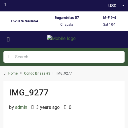
USD
Bugambilias 57
M-F 9-4
+52-3767663654
Chapala
Sat 10-1
Home
Condo Brisas #3
IMG_9277
IMG_9277
by
admin
3 years ago
0