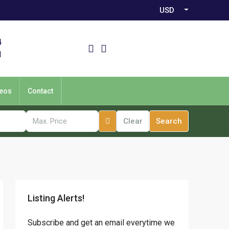
USD
4
1
eos
Contact
Clear
Search
Listing Alerts!
Subscribe and get an email everytime we