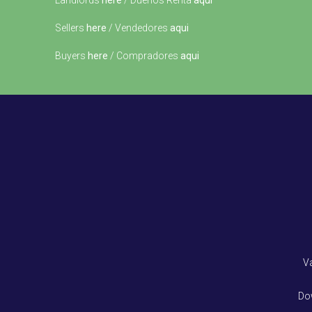
Landlords
here
/ Dueños Renta
aqui
Sellers
here
/ Vendedores
aqui
Buyers
here
/ Compradores
aqui
V
Do