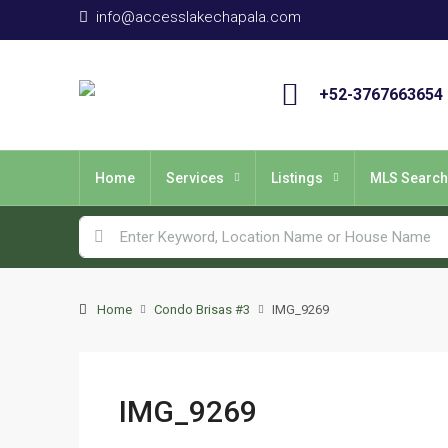
info@accesslakechapala.com
+52-3767663654
Home
Services
Listings
MLS Search
Home
Condo Brisas #3
IMG_9269
IMG_9269