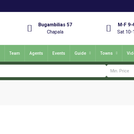
Bugambilias 57
M-F 9-
Chapala
Sat 10-
Team
Agents
Events
Guide
Towns
Vid