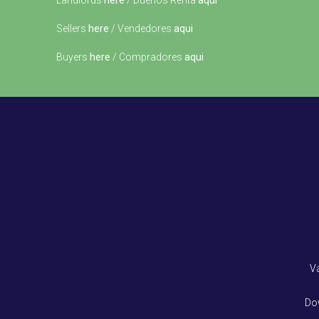
Landlords
here
/ Dueños Renta
aqui
Sellers
here
/ Vendedores
aqui
Buyers
here
/ Compradores
aqui
V
Do