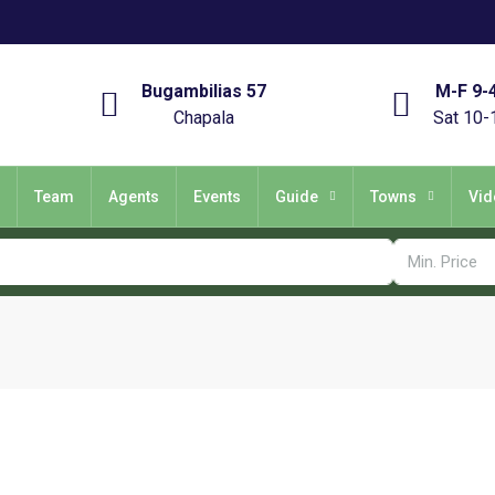
Bugambilias 57
M-F 9-
Chapala
Sat 10-
Team
Agents
Events
Guide
Towns
Vid