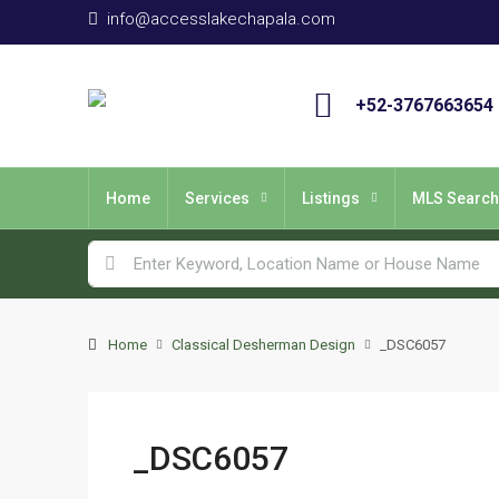
info@accesslakechapala.com
+52-3767663654
Home
Services
Listings
MLS Search
Home
Classical Desherman Design
_DSC6057
_DSC6057