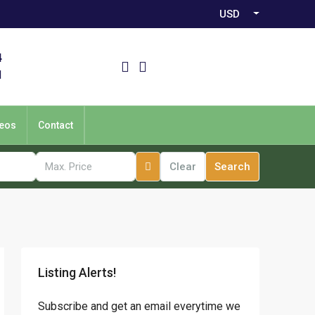
USD
4
1
eos
Contact
Clear
Search
Listing Alerts!
Subscribe and get an email everytime we