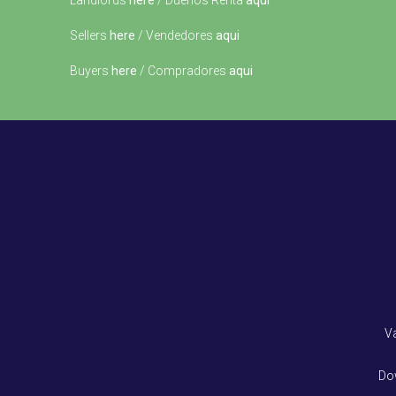
Landlords
here
/ Dueños Renta
aqui
Sellers
here
/ Vendedores
aqui
Buyers
here
/ Compradores
aqui
V
Do