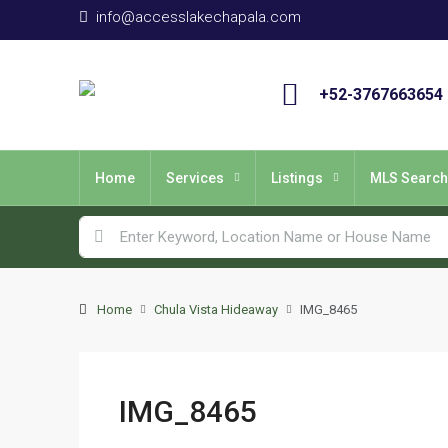
info@accesslakechapala.com
+52-3767663654
Home
Services
Listings
MLS Search
Home
Chula Vista Hideaway
IMG_8465
IMG_8465