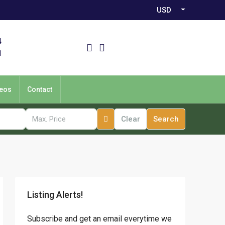
USD
4
1
eos
Contact
Clear
Search
Listing Alerts!
Subscribe and get an email everytime we