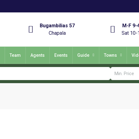
Bugambilias 57
M-F 9-
Chapala
Sat 10-
Team
Agents
Events
Guide
Towns
Vid