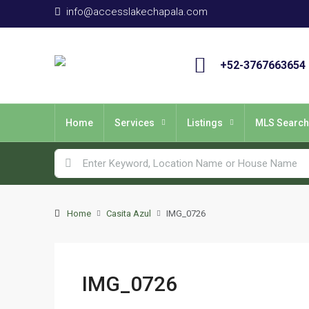
info@accesslakechapala.com
+52-3767663654
Home
Services
Listings
MLS Search
Home
Casita Azul
IMG_0726
IMG_0726