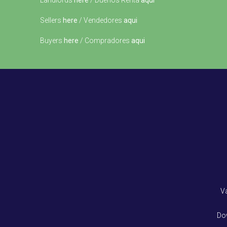
Landlords
here
/ Dueños Renta
aqui
Sellers
here
/ Vendedores
aqui
Buyers
here
/ Compradores
aqui
V
Do