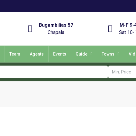
Bugambilias 57
M-F 9-
Chapala
Sat 10-
Team
Agents
Events
Guide
Towns
Vid