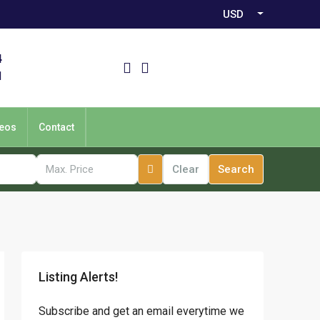
USD
4
1
eos
Contact
Clear
Search
Listing Alerts!
Subscribe and get an email everytime we