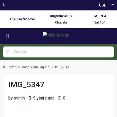
USD
Bugambilias 57
M-F 9-4
+52-3767663654
Chapala
Sat 10-1
Home
Casa Vista Laguna
IMG_5347
IMG_5347
by
admin
9 years ago
0