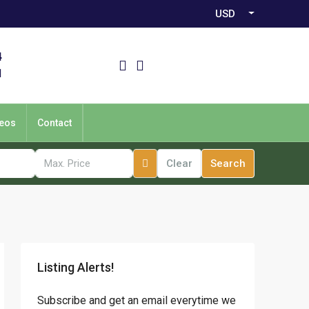
USD
4
1
eos
Contact
Clear
Search
Listing Alerts!
Subscribe and get an email everytime we