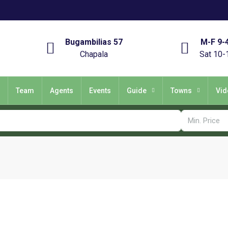
Bugambilias 57
M-F 9-
Chapala
Sat 10-
Team
Agents
Events
Guide
Towns
Vid