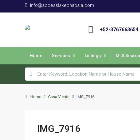
info@accesslakechapala.com
+52-3767663654
Home
Services
Listings
MLS Search
Home
Casa Viento
IMG_7916
IMG_7916