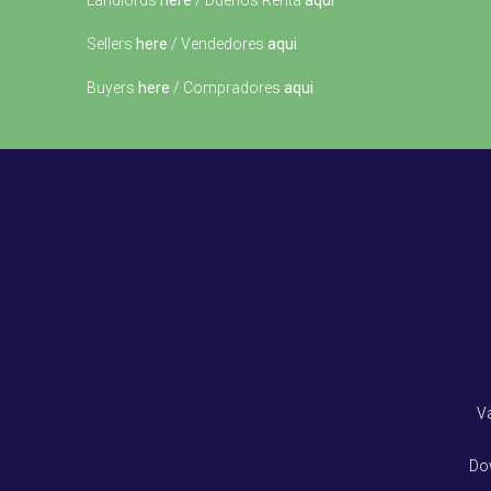
Landlords
here
/ Dueños Renta
aqui
Sellers
here
/ Vendedores
aqui
Buyers
here
/ Compradores
aqui
V
Do