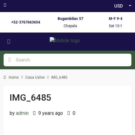
USD
Bugambilias 57
M-F 9-4
+52-3767663654
Chapala
Sat 10-1
Home
Casa Ushie
IMG_6485
IMG_6485
by
admin
9 years ago
0