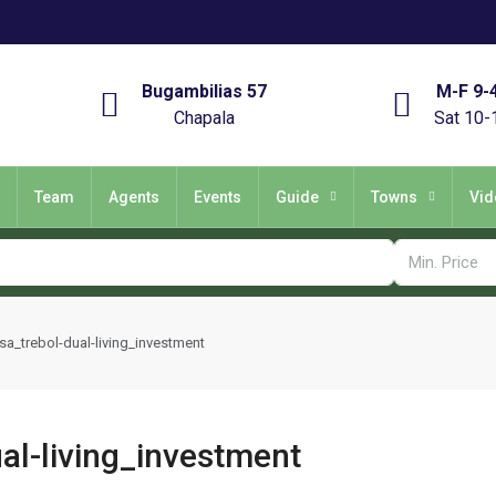
Bugambilias 57
M-F 9-
Chapala
Sat 10-
Team
Agents
Events
Guide
Towns
Vid
a_trebol-dual-living_investment
al-living_investment