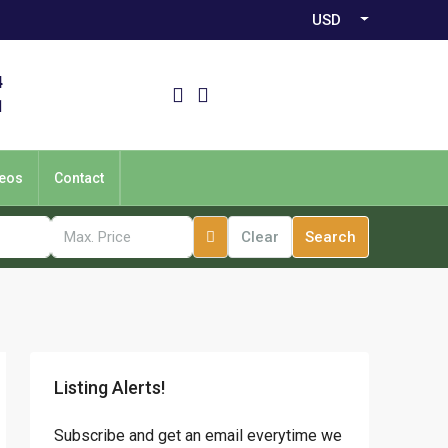
USD
4
1
eos
Contact
Clear
Search
Listing Alerts!
Subscribe and get an email everytime we