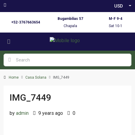
USD
Bugambilias 57
M-F 9-4
+52-3767663654
Chapala
Sat 10-1
Home
Casa Solana
IMG_7449
IMG_7449
by
admin
9 years ago
0