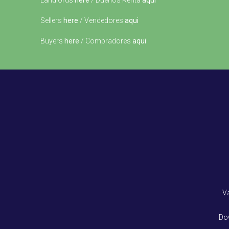
Landlords
here
/ Dueños Renta
aqui
Sellers
here
/ Vendedores
aqui
Buyers
here
/ Compradores
aqui
V
Do