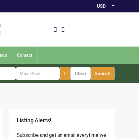
USD
4
1
eos
Contact
Clear
Search
Listing Alerts!
Subscribe and get an email everytime we