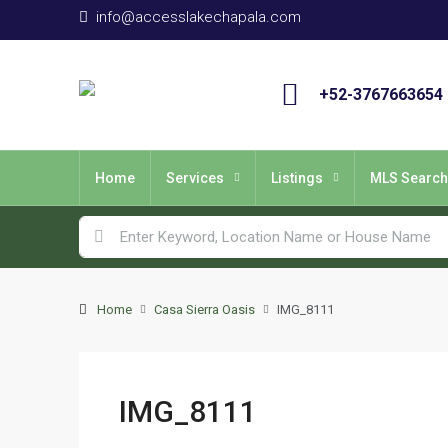
info@accesslakechapala.com
+52-3767663654
Home
Services
Listings
MLS Search
Home
Casa Sierra Oasis
IMG_8111
IMG_8111