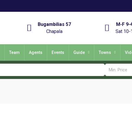
Bugambilias 57
M-F 9-
Chapala
Sat 10-
Team
Agents
Events
Guide
Towns
Vid